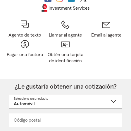
Investment Services
Agente de texto
Llamar al agente
Email al agente
Pagar una factura
Obtén una tarjeta
de identificación
¿Le gustaría obtener una cotización?
Seleccione un producto
Seleccione
un
nombre
de
producto
del
Código postal
Ingresa
Ingresa
_____
menú
un
un
desplegable
código
código