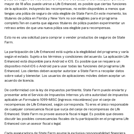
mayor de 18 años puede unirse a Life Enhanced, es posible que ciertas funciones
de la aplicación, incluyendo las recompensas, no estén disponibles a menos que
tengas una póliza de seguro de vida elegible de State Farm.En este momento, los
titulares de póliza en Florida y New York no son elegibles para el programa
completo.Ten en cuenta que algunos titulares de póliza pueden experimentar un
retraso antes de que una nueva póliza sea elegible para recompensas.
Esto no es una solicitud para comprar o vender productos de seguros de State
Farm.
La participación de Life Enhanced está sujeta a la elegibilidad del programa y varía
según el estado. Sujeto a los términos y condiciones del acuerdo. La aplicación Life
Enhanced está disponible para Android e iOS. Es posible que se requiera un
dispositivo móvil iOS o Android para usar todas las funciones del programa Life
Enhanced. Los clientes deben aceptar autorizar a State Farm a recopilar datos
sobre salud y bienestar. Los usuarios de aplicaciones móviles deben aceptar un
acuerdo de licencia.
De conformidad con la ley de impuestos pertinente, State Farm puede enviarte y
presentar ante el Servicio de Impuestos Internos y/u otra autoridad de impuestos
aplicable un Formulario 1099-MISC (ingresos misceláneos) por el canje de
recompensas de Life Enhanced, según corresponda. Tú eres el único responsable
de cualquier consecuencia fiscal que surja del canje de recompensas de Life
Enhanced. State Farm no provee asesoría fiscal ni legal. Es posible que desees
discutir las posibles consecuencias fiscales de tu participación en el programa Life
Enhanced con un asesor fiscal o legal.
Cada aseguradora de State Farm asume la exclusiva responsabilidad financiera