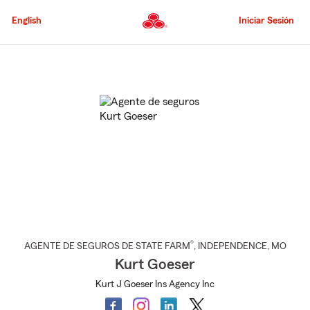
Pasar
al
English
Iniciar Sesión
contenido
principal
Comienzo
del
contenido
principal
®
AGENTE DE SEGUROS DE STATE FARM
,
INDEPENDENCE
, MO
Kurt Goeser
Kurt J Goeser Ins Agency Inc