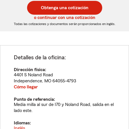
postal
postal
Obtenga una cotización
de
de
5
5
o continuar con una cotización
dígitos
dígitos
Todas las cotizaciones y documentos serán proporcionados en inglés.
Detalles de la oficina:
Dirección física:
4401 S Noland Road
Independence
,
MO
64055-4793
Cómo llegar
Punto de referencia:
Media milla al sur de I70 y Noland Road, salida en el
lado este.
Idiomas:
Inglés