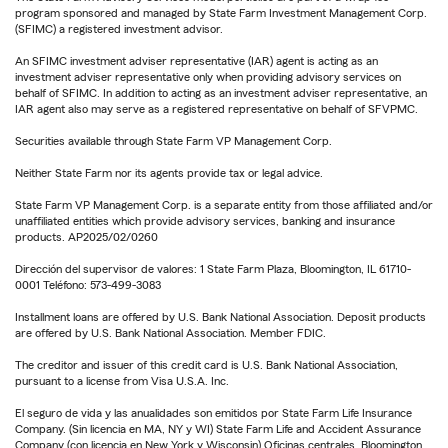
program sponsored and managed by State Farm Investment Management Corp.
(SFIMC) a registered investment advisor.
An SFIMC investment adviser representative (IAR) agent is acting as an
investment adviser representative only when providing advisory services on
behalf of SFIMC. In addition to acting as an investment adviser representative, an
IAR agent also may serve as a registered representative on behalf of SFVPMC.
Securities available through State Farm VP Management Corp.
Neither State Farm nor its agents provide tax or legal advice.
State Farm VP Management Corp. is a separate entity from those affiliated and/or
unaffiliated entities which provide advisory services, banking and insurance
products. AP2025/02/0260
Dirección del supervisor de valores: 1 State Farm Plaza, Bloomington, IL 61710-
0001 Teléfono: 573-499-3083
Installment loans are offered by U.S. Bank National Association. Deposit products
are offered by U.S. Bank National Association. Member FDIC.
The creditor and issuer of this credit card is U.S. Bank National Association,
pursuant to a license from Visa U.S.A. Inc.
El seguro de vida y las anualidades son emitidos por State Farm Life Insurance
Company. (Sin licencia en MA, NY y WI) State Farm Life and Accident Assurance
Company (con licencia en New York y Wisconsin) Oficinas centrales, Bloomington,