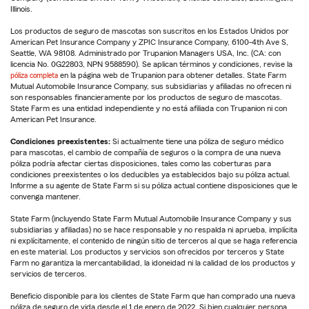
Illinois.
Los productos de seguro de mascotas son suscritos en los Estados Unidos por
American Pet Insurance Company y ZPIC Insurance Company, 6100-4th Ave S,
Seattle, WA 98108. Administrado por Trupanion Managers USA, Inc. (CA: con
licencia No. 0G22803, NPN 9588590). Se aplican términos y condiciones, revise la
póliza completa
en la página web de Trupanion para obtener detalles. State Farm
Mutual Automobile Insurance Company, sus subsidiarias y afiliadas no ofrecen ni
son responsables financieramente por los productos de seguro de mascotas.
State Farm es una entidad independiente y no está afiliada con Trupanion ni con
American Pet Insurance.
Condiciones preexistentes:
Si actualmente tiene una póliza de seguro médico
para mascotas, el cambio de compañía de seguros o la compra de una nueva
póliza podría afectar ciertas disposiciones, tales como las coberturas para
condiciones preexistentes o los deducibles ya establecidos bajo su póliza actual.
Informe a su agente de State Farm si su póliza actual contiene disposiciones que le
convenga mantener.
State Farm (incluyendo State Farm Mutual Automobile Insurance Company y sus
subsidiarias y afiliadas) no se hace responsable y no respalda ni aprueba, implícita
ni explícitamente, el contenido de ningún sitio de terceros al que se haga referencia
en este material. Los productos y servicios son ofrecidos por terceros y State
Farm no garantiza la mercantabilidad, la idoneidad ni la calidad de los productos y
servicios de terceros.
Beneficio disponible para los clientes de State Farm que han comprado una nueva
póliza de seguro de vida desde el 1 de enero de 2022. Si bien cualquier persona